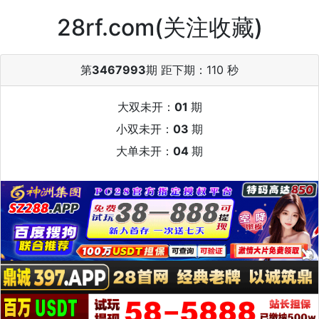
28rf.com(关注收藏)
第
3467993
期 距下期：
110 秒
大双未开：
01
期
小双未开：
03
期
大单未开：
04
期