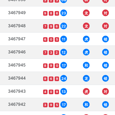
3
2
3
3467949
23
龙
对
9
8
6
3467948
22
龙
对
7
9
6
3467947
11
虎
错
6
0
5
3467946
12
虎
错
7
3
2
3467945
17
和
错
8
9
0
3467944
24
龙
错
9
6
9
3467943
13
虎
对
4
0
9
3467942
17
和
错
3
9
5