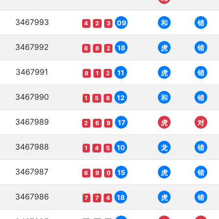
3467993
09
和
错
4
2
3
3467992
18
虎
错
8
8
2
3467991
11
虎
错
8
1
2
3467990
12
和
错
1
5
6
3467989
17
虎
对
2
6
9
3467988
10
龙
错
1
4
5
3467987
15
虎
错
6
9
0
3467986
18
虎
错
7
7
4